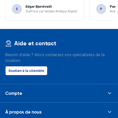
Edgar Bjorntvedt
Pasc
E
P
SurPrice car rentals Antalya Airport
Avec 
Aide et contact
Besoin d'aide ? Alors contactez nos spécialistes de la
location.
Soutien à la clientèle
Compte
À propos de nous