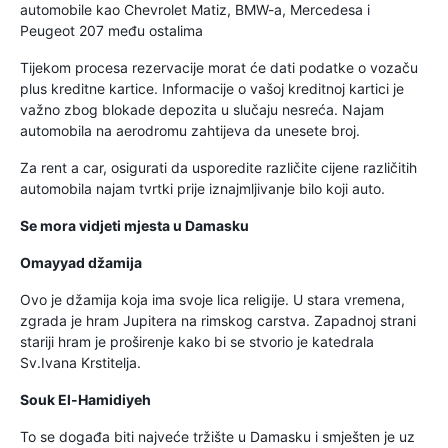
automobile kao Chevrolet Matiz, BMW-a, Mercedesa i
Peugeot 207 među ostalima
Tijekom procesa rezervacije morat će dati podatke o vozaču
plus kreditne kartice. Informacije o vašoj kreditnoj kartici je
važno zbog blokade depozita u slučaju nesreća. Najam
automobila na aerodromu zahtijeva da unesete broj.
Za rent a car, osigurati da usporedite različite cijene različitih
automobila najam tvrtki prije iznajmljivanje bilo koji auto.
Se mora vidjeti mjesta u Damasku
Omayyad džamija
Ovo je džamija koja ima svoje lica religije. U stara vremena,
zgrada je hram Jupitera na rimskog carstva. Zapadnoj strani
stariji hram je proširenje kako bi se stvorio je katedrala
Sv.Ivana Krstitelja.
Souk El-Hamidiyeh
To se događa biti najveće tržište u Damasku i smješten je uz