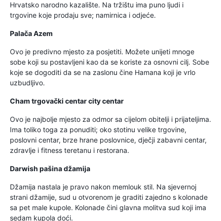
Hrvatsko narodno kazalište. Na tržištu ima puno ljudi i
trgovine koje prodaju sve; namirnica i odjeće.
Palača Azem
Ovo je predivno mjesto za posjetiti. Možete unijeti mnoge
sobe koji su postavljeni kao da se koriste za osnovni cilj. Sobe
koje se dogoditi da se na zaslonu čine Hamana koji je vrlo
uzbudljivo.
Cham trgovački centar city centar
Ovo je najbolje mjesto za odmor sa cijelom obitelji i prijateljima.
Ima toliko toga za ponuditi; oko stotinu velike trgovine,
poslovni centar, brze hrane poslovnice, dječji zabavni centar,
zdravlje i fitness teretanu i restorana.
Darwish pašina džamija
Džamija nastala je pravo nakon memlouk stil. Na sjevernoj
strani džamije, sud u otvorenom je graditi zajedno s kolonade
sa pet male kupole. Kolonade čini glavna molitva sud koji ima
sedam kupola doći.