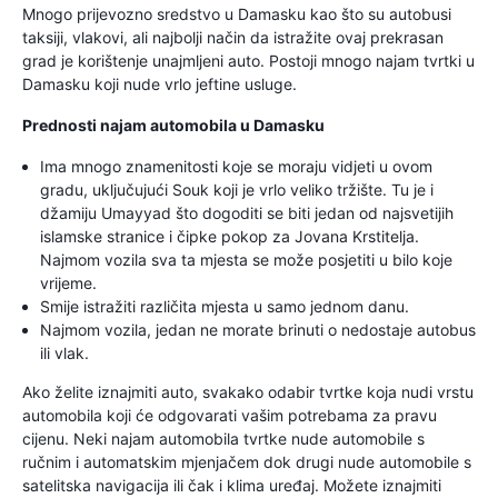
Mnogo prijevozno sredstvo u Damasku kao što su autobusi
taksiji, vlakovi, ali najbolji način da istražite ovaj prekrasan
grad je korištenje unajmljeni auto. Postoji mnogo najam tvrtki u
Damasku koji nude vrlo jeftine usluge.
Prednosti najam automobila u Damasku
Ima mnogo znamenitosti koje se moraju vidjeti u ovom
gradu, uključujući Souk koji je vrlo veliko tržište. Tu je i
džamiju Umayyad što dogoditi se biti jedan od najsvetijih
islamske stranice i čipke pokop za Jovana Krstitelja.
Najmom vozila sva ta mjesta se može posjetiti u bilo koje
vrijeme.
Smije istražiti različita mjesta u samo jednom danu.
Najmom vozila, jedan ne morate brinuti o nedostaje autobus
ili vlak.
Ako želite iznajmiti auto, svakako odabir tvrtke koja nudi vrstu
automobila koji će odgovarati vašim potrebama za pravu
cijenu. Neki najam automobila tvrtke nude automobile s
ručnim i automatskim mjenjačem dok drugi nude automobile s
satelitska navigacija ili čak i klima uređaj. Možete iznajmiti