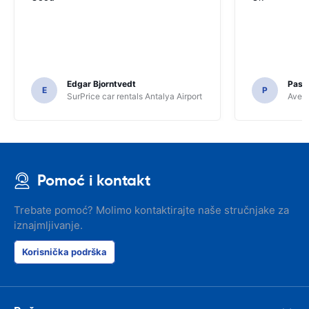
Edgar Bjorntvedt
Pasc
E
P
SurPrice car rentals Antalya Airport
Avec 
Pomoć i kontakt
Trebate pomoć? Molimo kontaktirajte naše stručnjake za
iznajmljivanje.
Korisnička podrška