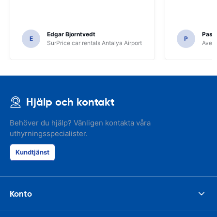
Edgar Bjorntvedt
Pasc
E
P
SurPrice car rentals Antalya Airport
Avec 
Hjälp och kontakt
Behöver du hjälp? Vänligen kontakta våra
uthyrningsspecialister.
Kundtjänst
Konto