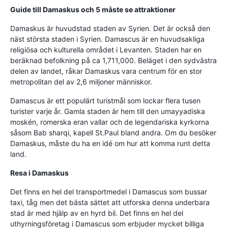
Guide till Damaskus och 5 måste se attraktioner
Damaskus är huvudstad staden av Syrien. Det är också den
näst största staden i Syrien. Damascus är en huvudsakliga
religiösa och kulturella området i Levanten. Staden har en
beräknad befolkning på ca 1,711,000. Beläget i den sydvästra
delen av landet, råkar Damaskus vara centrum för en stor
metropolitan del av 2,6 miljoner människor.
Damascus är ett populärt turistmål som lockar flera tusen
turister varje år. Gamla staden är hem till den umayyadiska
moskén, romerska eran vallar och de legendariska kyrkorna
såsom Bab sharqi, kapell St.Paul bland andra. Om du besöker
Damaskus, måste du ha en idé om hur att komma runt detta
land.
Resa i Damaskus
Det finns en hel del transportmedel i Damascus som bussar
taxi, tåg men det bästa sättet att utforska denna underbara
stad är med hjälp av en hyrd bil. Det finns en hel del
uthyrningsföretag i Damascus som erbjuder mycket billiga