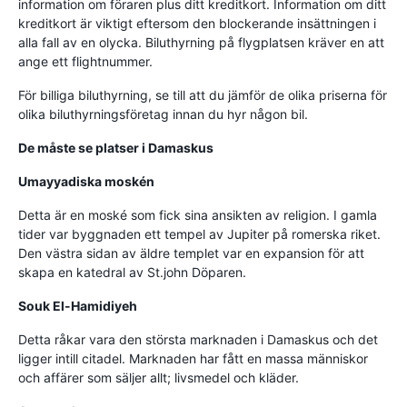
information om föraren plus ditt kreditkort. Information om ditt
kreditkort är viktigt eftersom den blockerande insättningen i
alla fall av en olycka. Biluthyrning på flygplatsen kräver en att
ange ett flightnummer.
För billiga biluthyrning, se till att du jämför de olika priserna för
olika biluthyrningsföretag innan du hyr någon bil.
De måste se platser i Damaskus
Umayyadiska moskén
Detta är en moské som fick sina ansikten av religion. I gamla
tider var byggnaden ett tempel av Jupiter på romerska riket.
Den västra sidan av äldre templet var en expansion för att
skapa en katedral av St.john Döparen.
Souk El-Hamidiyeh
Detta råkar vara den största marknaden i Damaskus och det
ligger intill citadel. Marknaden har fått en massa människor
och affärer som säljer allt; livsmedel och kläder.